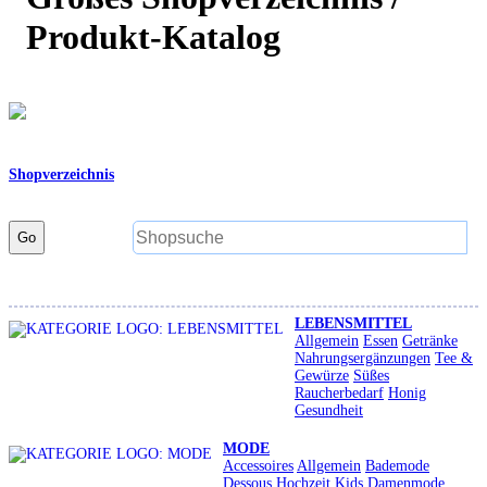
Produkt-Katalog
Shopverzeichnis
Go
LEBENSMITTEL
Allgemein
Essen
Getränke
Nahrungsergänzungen
Tee &
Gewürze
Süßes
Raucherbedarf
Honig
Gesundheit
MODE
Accessoires
Allgemein
Bademode
Dessous
Hochzeit
Kids
Damenmode