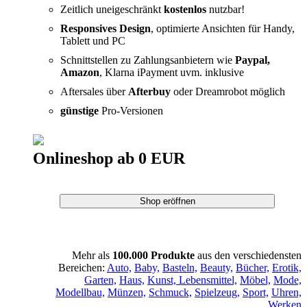
Zeitlich uneigeschränkt
kostenlos
nutzbar!
Responsives Design
, optimierte Ansichten für Handy,
Tablett und PC
Schnittstellen zu Zahlungsanbietern wie
Paypal,
Amazon
, Klarna iPayment uvm. inklusive
Aftersales über
Afterbuy
oder Dreamrobot möglich
günstige
Pro-Versionen
Onlineshop ab 0 EUR
Mehr als
100.000 Produkte
aus den verschiedensten
Bereichen:
Auto,
Baby,
Basteln,
Beauty,
Bücher,
Erotik,
Garten,
Haus,
Kunst,
Lebensmittel,
Möbel,
Mode,
Modellbau,
Münzen,
Schmuck,
Spielzeug,
Sport,
Uhren,
Werken