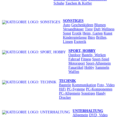
Schuhe
Taschen & Koffer
SONSTIGES
Auto
Geschenkideen
Blumen
Versandhäuser
Tiere
Duft,Wellness
Sonst
Erotik
Heim, Garten
Kunst
Kinderspielzeug
Büro
Brillen,
Linsen
Esoterik
SPORT, HOBBY
Outdoor
Basteln, Werken
Fahrrad
Fitness
Sport-Spiel
Motorsport
Sport-Allgemein
Fanartikel
Hobby
Sammeln
Waffen
TECHNIK
Bauteile
Kommunikation
Foto, Video
HiFi
PC-Systeme
PC-Komponenten
PC-Allgemein
Sonstiges
Handy
Drucker
UNTERHALTUNG
Allgemein
DVD, Video