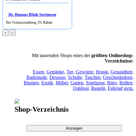
Dr. Humms Blink Sortiment
Bei Vorkassezahlung 3% Rabatt
‹
›
Mit tausenden Shops eines der
größten Onlineshop-
Verzeichnisse
:
Essen,
Getränke,
Tee,
Gewürze,
Honig,
Gesundheit,
Bademode,
Dessous,
Schuhe,
Taschen,
Geschenkideen,
Blumen,
Erotik,
Möbel,
Garten,
Spielzeug,
Büro,
Brillen,
Outdoor,
Basteln,
Fahrrad
uvm.
Shop-Verzeichnis