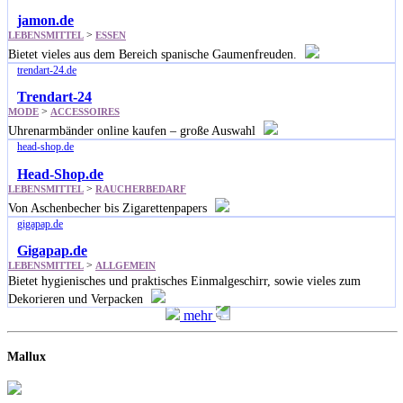
jamon.de
>
LEBENSMITTEL
ESSEN
Bietet vieles aus dem Bereich spanische Gaumenfreuden.
trendart-24.de
Trendart-24
>
MODE
ACCESSOIRES
Uhrenarmbänder online kaufen – große Auswahl
head-shop.de
Head-Shop.de
>
LEBENSMITTEL
RAUCHERBEDARF
Von Aschenbecher bis Zigarettenpapers
gigapap.de
Gigapap.de
>
LEBENSMITTEL
ALLGEMEIN
Bietet hygienisches und praktisches Einmalgeschirr, sowie vieles zum
Dekorieren und Verpacken
mehr
Mallux