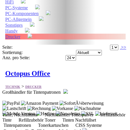
HiFi
PC-Systeme
PC-Komponenten
PC-Allgemein
Sonstiges
Handy
Drucker
Seite:
>>
Sortierung:
Anz. pro Seite:
Octopus Office
>
TECHNIK
DRUCKER
Großhändler für Tintenpatronen
Tinte, Nachfülltinte Nachfülltoner Tonerpulver Refillzubehör
Tinte Refillzubehör Toner Tinten Nachfüllset
Tintenpatronen Tonerkartuschen CISS Systeme