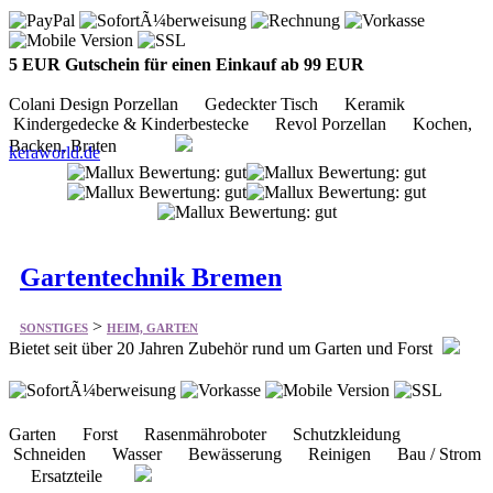
Colani Design Porzellan Gedeckter Tisch Keramik
Kindergedecke & Kinderbestecke Revol Porzellan Kochen,
Backen, Braten
keraworld.de
Gartentechnik Bremen
>
SONSTIGES
HEIM, GARTEN
Bietet seit über 20 Jahren Zubehör rund um Garten und Forst
Garten Forst Rasenmähroboter Schutzkleidung
Schneiden Wasser Bewässerung Reinigen Bau / Strom
Ersatzteile
gartentechnik-bremen.de