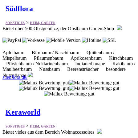
Bietet über 500 Obstgehölze, der Obstbaum Garten-Shop
Apfelbaum Birnbaum / Naschibaum Quittenbaum /
Mispelbaum Pflaumenbaum Aprikosenbaum Kirschbaum
Pfirsichbaum / Nektarinenbaum Indianerbanane Kakibaum /
Maulbeerbaum Nussbaum Beerensträucher besondere
Nutzpflanze
suedflora.de/
Keraworld
>
SONSTIGES
HEIM, GARTEN
Bietet vieles aus dem Bereich Wohnaccessoires
5 EUR Gutschein für einen Einkauf ab 99 EUR