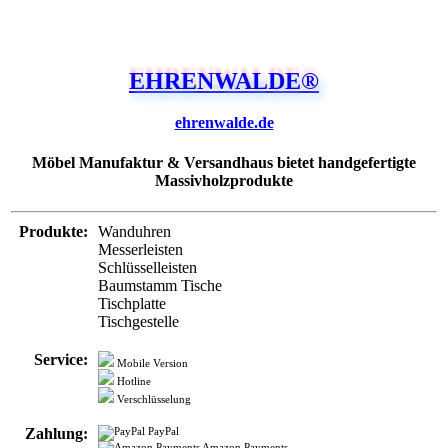
EHRENWALDE®
ehrenwalde.de
Möbel Manufaktur & Versandhaus bietet handgefertigte
Massivholzprodukte
Produkte:
Wanduhren
Messerleisten
Schlüsselleisten
Baumstamm Tische
Tischplatte
Tischgestelle
Service:
Mobile Version
Hotline
Verschlüsselung
Zahlung:
PayPal
Amazon Payments
Giropay
Klarna
Kreditkarte
Rechnung
Vorkasse