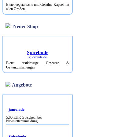
Bietet vegetarische und Gelatine-Kapseln in
allen Größen.
Neuer Shop
Spicebude
spicebude.de
Bietet erstklassige Gewürze &
Gewürzmischungen
Angebote
jamon.de
5,00 EUR Gutschein bei
Newsletteranmeldung
Spicebude
10% Rabatt bei Newsletterbestellung