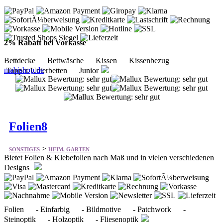
2% Rabatt bei Vorkasse
Bettdecke Bettwäsche Kissen Kissenbezug
mabishop.de
Topper/Unterbetten Junior
Folien8
>
SONSTIGES
HEIM, GARTEN
Bietet Folien & Klebefolien nach Maß und in vielen verschiedenen
Designs
Folien - Einfarbig - Bildmotive - Patchwork -
Steinoptik - Holzoptik - Fliesenoptik
folien8.de