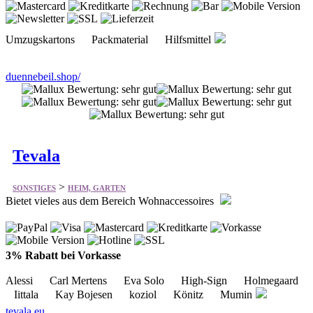
duennebeil.shop/
Tevala
>
SONSTIGES
HEIM, GARTEN
Bietet vieles aus dem Bereich Wohnaccessoires
3% Rabatt bei Vorkasse
Alessi Carl Mertens Eva Solo High-Sign Holmegaard
Iittala Kay Bojesen koziol Könitz Mumin
tevala.eu