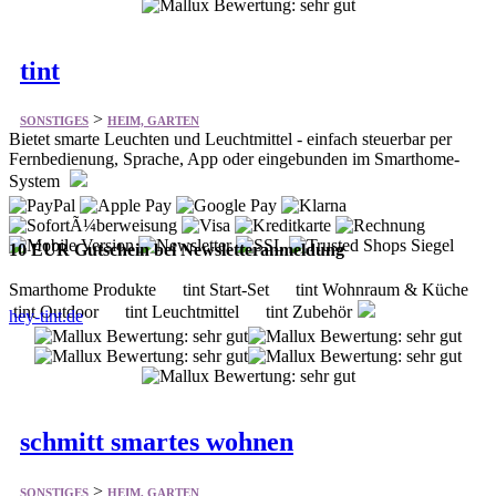
>
SONSTIGES
HEIM, GARTEN
Bietet smarte Leuchten und Leuchtmittel - einfach steuerbar per
Fernbedienung, Sprache, App oder eingebunden im Smarthome-
System
10 EUR Gutschein bei Newsletteranmeldung
Smarthome Produkte tint Start-Set tint Wohnraum & Küche
tint Outdoor tint Leuchtmittel tint Zubehör
hey-tint.de
schmitt smartes wohnen
>
SONSTIGES
HEIM, GARTEN
Bietet seit 2010 eine große Auswahl an unterschiedlichen
Briefkästen und Wohnaccessoires