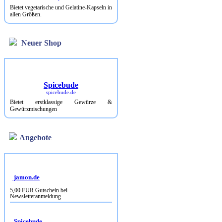
Bietet vegetarische und Gelatine-Kapseln in
allen Größen.
Neuer Shop
Spicebude
spicebude.de
Bietet erstklassige Gewürze &
Gewürzmischungen
Angebote
jamon.de
5,00 EUR Gutschein bei
Newsletteranmeldung
Spicebude
10% Rabatt bei Newsletterbestellung