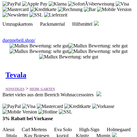
duennebeil.shop/
Tevala
>
SONSTIGES
HEIM, GARTEN
Bietet vieles aus dem Bereich Wohnaccessoires
3% Rabatt bei Vorkasse
Alessi Carl Mertens Eva Solo High-Sign Holmegaard
Iittala Kay Bojesen koziol Könitz Mumin
tevala.eu