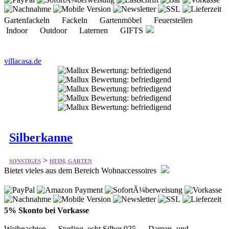
villacasa.de
Silberkanne
>
SONSTIGES
HEIM, GARTEN
Bietet vieles aus dem Bereich Wohnaccessoires
5% Skonto bei Vorkasse
Weihnachten Sterling, echt Silber 925 Damen- und
Herrenaccessoires Bilderrahmen, Fotoalben Wohnen & Büro
Dekoration Tafelzubehör Geschenke für Kinder
silberkanne.de
Gutscheine