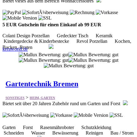
5 EUR Gutschein für einen Einkauf ab 99 EUR
Colani Design Porzellan Gedeckter Tisch Keramik
Kindergedecke & Kinderbestecke Revol Porzellan Kochen,
Backen, Braten
keraworld.de
Gartentechnik Bremen
>
SONSTIGES
HEIM, GARTEN
Bietet seit über 20 Jahren Zubehör rund um Garten und Forst
Garten Forst Rasenmähroboter Schutzkleidung
Schneiden Wasser Bewässerung Reinigen Bau / Strom
Ersatzteile
gartentechnik-bremen.de