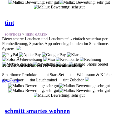
tint
>
SONSTIGES
HEIM, GARTEN
Bietet smarte Leuchten und Leuchtmittel - einfach steuerbar per
Fernbedienung, Sprache, App oder eingebunden im Smarthome-
System
10 EUR Gutschein bei Newsletteranmeldung
Smarthome Produkte tint Start-Set tint Wohnraum & Küche
tint Outdoor tint Leuchtmittel tint Zubehör
hey-tint.de
schmitt smartes wohnen
>
SONSTIGES
HEIM, GARTEN
Bietet seit 2010 eine große Auswahl an unterschiedlichen
Briefkästen und Wohnaccessoires