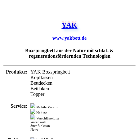
YAK
www.yakbett.de
Boxspringbett aus der Natur mit schlaf- &
regenerationsfördernden Technologien
Produkte:
YAK Boxspringbett
Kopfkissen
Bettdecken
Bettlaken
Topper
Service:
Mobile Version
Hotline
Verschlüsselung
Warenkorb
Suchfunktion
News
Zahlung:
PayPal
Soforüberweisung
Visa
Mastercard
Rechnung