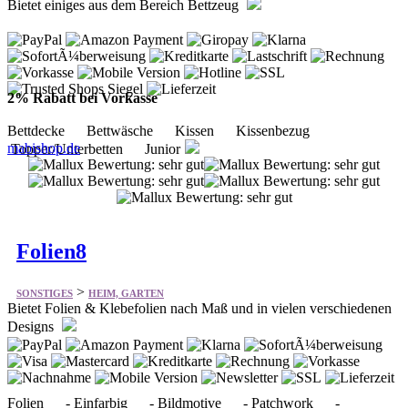
2% Rabatt bei Vorkasse
Bettdecke Bettwäsche Kissen Kissenbezug
mabishop.de
Topper/Unterbetten Junior
Folien8
>
SONSTIGES
HEIM, GARTEN
Bietet Folien & Klebefolien nach Maß und in vielen verschiedenen
Designs
Folien - Einfarbig - Bildmotive - Patchwork -
Steinoptik - Holzoptik - Fliesenoptik
folien8.de