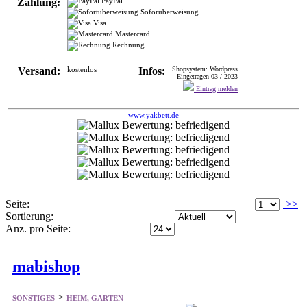
Versand:
kostenlos
Infos:
Shopsystem: Wordpress
Eingetragen 03 / 2023
Eintrag melden
www.yakbett.de
Seite:
>>
Sortierung:
Anz. pro Seite:
mabishop
>
SONSTIGES
HEIM, GARTEN
Bietet einiges aus dem Bereich Bettzeug