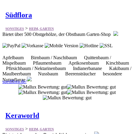
>
SONSTIGES
HEIM, GARTEN
Bietet über 500 Obstgehölze, der Obstbaum Garten-Shop
Apfelbaum Birnbaum / Naschibaum Quittenbaum /
Mispelbaum Pflaumenbaum Aprikosenbaum Kirschbaum
Pfirsichbaum / Nektarinenbaum Indianerbanane Kakibaum /
Maulbeerbaum Nussbaum Beerensträucher besondere
Nutzpflanze
suedflora.de/
Keraworld
>
SONSTIGES
HEIM, GARTEN
Bietet vieles aus dem Bereich Wohnaccessoires