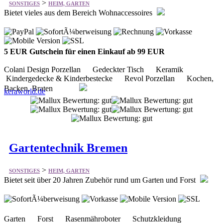
5 EUR Gutschein für einen Einkauf ab 99 EUR
Colani Design Porzellan Gedeckter Tisch Keramik
Kindergedecke & Kinderbestecke Revol Porzellan Kochen,
Backen, Braten
keraworld.de
Gartentechnik Bremen
>
SONSTIGES
HEIM, GARTEN
Bietet seit über 20 Jahren Zubehör rund um Garten und Forst
Garten Forst Rasenmähroboter Schutzkleidung
Schneiden Wasser Bewässerung Reinigen Bau / Strom
Ersatzteile
gartentechnik-bremen.de