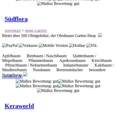
>
SONSTIGES
HEIM, GARTEN
Bietet über 500 Obstgehölze, der Obstbaum Garten-Shop
Apfelbaum Birnbaum / Naschibaum Quittenbaum /
Mispelbaum Pflaumenbaum Aprikosenbaum Kirschbaum
Pfirsichbaum / Nektarinenbaum Indianerbanane Kakibaum /
Maulbeerbaum Nussbaum Beerensträucher besondere
Nutzpflanze
suedflora.de/
Keraworld
>
SONSTIGES
HEIM, GARTEN
Bietet vieles aus dem Bereich Wohnaccessoires