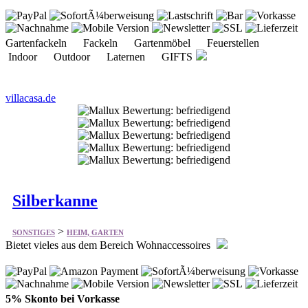
Indoor Outdoor Laternen GIFTS
villacasa.de
Silberkanne
>
SONSTIGES
HEIM, GARTEN
Bietet vieles aus dem Bereich Wohnaccessoires
5% Skonto bei Vorkasse
Weihnachten Sterling, echt Silber 925 Damen- und
Herrenaccessoires Bilderrahmen, Fotoalben Wohnen & Büro
Dekoration Tafelzubehör Geschenke für Kinder
silberkanne.de
Gutscheine