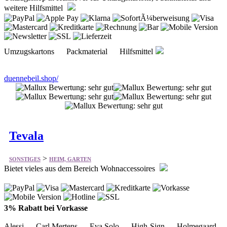
Umzugskartons Packmaterial Hilfsmittel
duennebeil.shop/
Tevala
>
SONSTIGES
HEIM, GARTEN
Bietet vieles aus dem Bereich Wohnaccessoires
3% Rabatt bei Vorkasse
Alessi Carl Mertens Eva Solo High-Sign Holmegaard
Iittala Kay Bojesen koziol Könitz Mumin
tevala.eu