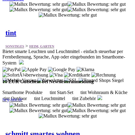
tint
>
SONSTIGES
HEIM, GARTEN
Bietet smarte Leuchten und Leuchtmittel - einfach steuerbar per
Fernbedienung, Sprache, App oder eingebunden im Smarthome-
System
10 EUR Gutschein bei Newsletteranmeldung
Smarthome Produkte tint Start-Set tint Wohnraum & Küche
tint Outdoor tint Leuchtmittel tint Zubehör
hey-tint.de
schmitt smartes wohnen
>
SONSTIGES
HEIM, GARTEN
Bietet seit 2010 eine große Auswahl an unterschiedlichen
Briefkästen und Wohnaccessoires