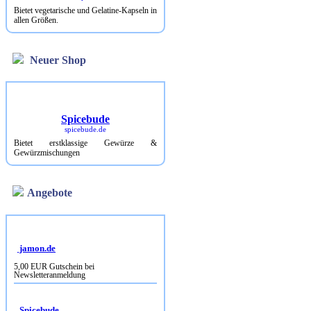
Bietet vegetarische und Gelatine-Kapseln in
allen Größen.
Neuer Shop
Spicebude
spicebude.de
Bietet erstklassige Gewürze &
Gewürzmischungen
Angebote
jamon.de
5,00 EUR Gutschein bei
Newsletteranmeldung
Spicebude
10% Rabatt bei Newsletterbestellung