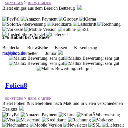
2% Rabatt bei Vorkasse
Bettdecke Bettwäsche Kissen Kissenbezug
mabishop.de
Topper/Unterbetten Junior
Folien8
>
SONSTIGES
HEIM, GARTEN
Bietet Folien & Klebefolien nach Maß und in vielen verschiedenen
Designs
Folien - Einfarbig - Bildmotive - Patchwork -
Steinoptik - Holzoptik - Fliesenoptik
folien8.de