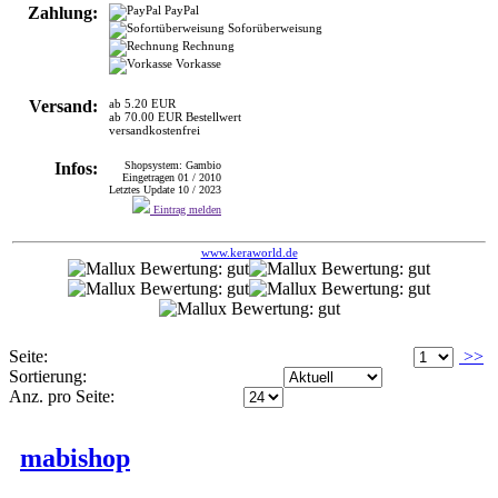
Versand:
ab 5.20 EUR
ab 70.00 EUR Bestellwert
versandkostenfrei
Infos:
Shopsystem: Gambio
Eingetragen 01 / 2010
Letztes Update 10 / 2023
Eintrag melden
www.keraworld.de
Seite:
>>
Sortierung:
Anz. pro Seite:
mabishop
>
SONSTIGES
HEIM, GARTEN
Bietet einiges aus dem Bereich Bettzeug