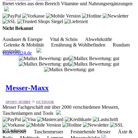
Bietet vieles aus dem Bereich Vitamine und Nahrungsergänzungen
Nicht Bekannt
Ausdauer & Energie Vital & Schön Abwehrkräfte
Gelenke & Mobilität Ernährung & Wohlbefinden Rundum
gesünder
vitaworld24.de
Messer-Maxx
>
SPORT, HOBBY
OUTDOOR
Messer Fachgeschäft mit über 2000 verschiedenen Messern,
Taschenlampen und Tools
Kochmesser Taschenmesser Feststehende Messer Äxte &
Beile Multitools Lampen Messerschärfer