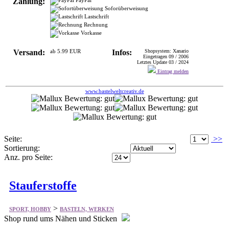
Zahlung:
Soforüberweisung
Lastschrift
Rechnung
Vorkasse
Versand:
ab 5.99 EUR
Infos:
Shopsystem: Xanario
Eingetragen 09 / 2006
Letztes Update 03 / 2024
Eintrag melden
www.bastelweltcreativ.de
Seite:
>>
Sortierung:
Anz. pro Seite:
Stauferstoffe
>
SPORT, HOBBY
BASTELN, WERKEN
Shop rund ums Nähen und Sticken