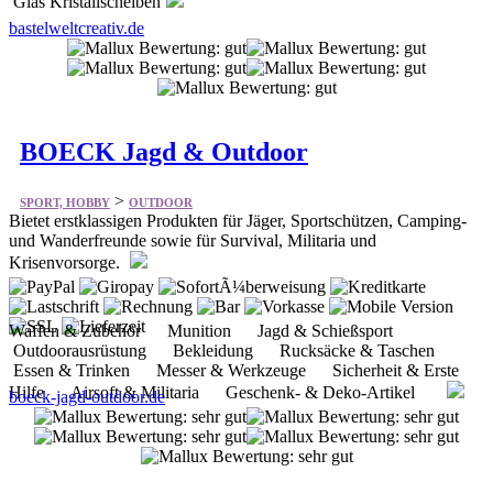
Glas Kristallscheiben
bastelweltcreativ.de
BOECK Jagd & Outdoor
>
SPORT, HOBBY
OUTDOOR
Bietet erstklassigen Produkten für Jäger, Sportschützen, Camping-
und Wanderfreunde sowie für Survival, Militaria und
Krisenvorsorge.
Waffen & Zubehör Munition Jagd & Schießsport
Outdoorausrüstung Bekleidung Rucksäcke & Taschen
Essen & Trinken Messer & Werkzeuge Sicherheit & Erste
Hilfe Airsoft & Militaria Geschenk- & Deko-Artikel
boeck-jagd-outdoor.de