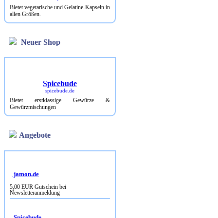
Bietet vegetarische und Gelatine-Kapseln in
allen Größen.
Neuer Shop
Spicebude
spicebude.de
Bietet erstklassige Gewürze &
Gewürzmischungen
Angebote
jamon.de
5,00 EUR Gutschein bei
Newsletteranmeldung
Spicebude
10% Rabatt bei Newsletterbestellung