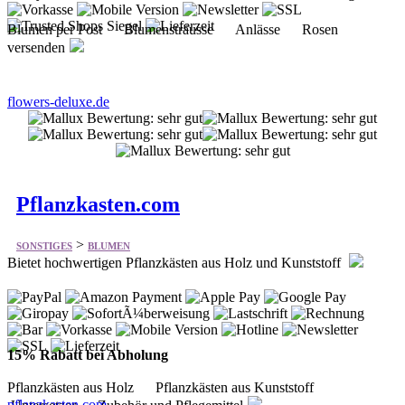
flowers-deluxe.de
Pflanzkasten.com
>
SONSTIGES
BLUMEN
Bietet hochwertigen Pflanzkästen aus Holz und Kunststoff
15% Rabatt bei Abholung
Pflanzkästen aus Holz Pflanzkästen aus Kunststoff
pflanzkasten.com
Untersetzer Zubehör und Pflegemittel