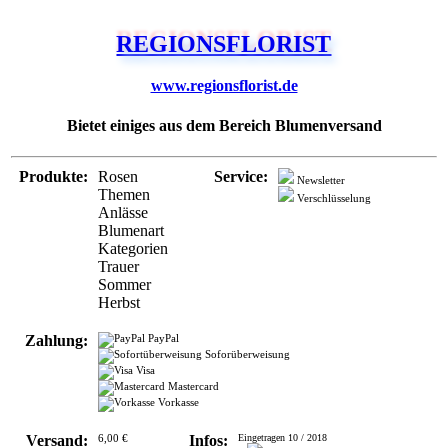
www.regionsflorist.de
Bietet einiges aus dem Bereich Blumenversand
Produkte:
Rosen
Service:
Newsletter
Themen
Verschlüsselung
Anlässe
Blumenart
Kategorien
Trauer
Sommer
Herbst
Zahlung:
PayPal
Soforüberweisung
Visa
Mastercard
Vorkasse
Versand:
6,00 €
Infos:
Eingetragen 10 / 2018
Eintrag melden
www.regionsflorist.de