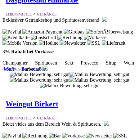
Dasgibtesnureinmal.de
>
LEBENSMITTEL
GETRÄNKE
Exklusiver Getränkeshop und Spirituosenversand
3% Rabatt bei Vorkasse
Champagner Spirituosen Sekt Prosecco Sirup Wein
dasgibtesnureinmal.de
Saft Barbedarf
Weingut Birkert
>
LEBENSMITTEL
GETRÄNKE
Bietet vieles aus dem Bereich Wein & Spirituosen.