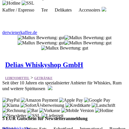
Kaffee / Espresso Tee Delikates Accessoires
derwienerkaffee.de
Delias Whiskyshop GmbH
>
LEBENSMITTEL
GETRÄNKE
Seit über 10 Jahren ein spezialisierter Anbieter für Whiskies, Rum
und weitere Spirituosen
5 EUR Gutschein für Newsletteranmeldung
deliawhisky.de
Whisky Aktions-Sets Schottland International Bourbon