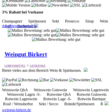
3% Rabatt bei Vorkasse
Champagner Spirituosen Sekt Prosecco Sirup Wein
dasgibtesnureinmal.de
Saft Barbedarf
Weingut Birkert
>
LEBENSMITTEL
GETRÄNKE
Bietet vieles aus dem Bereich Wein & Spirituosen.
Weisswein QbA Weisswein Gutswein Weisswein Lagenwein
Weisswein Lagen -S- Rotweine QbA Rotwein Gutswein
Rotwein Lagenwein Rotwein Lage -S- Rotwein Barrique
Rosé / Weissherbst Sekt / Secco Brände/Spirituosen R
weingut-birkert.de