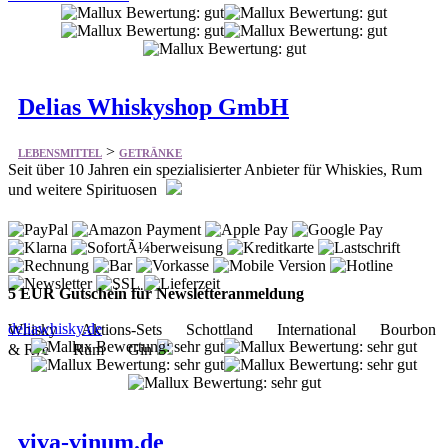
Delias Whiskyshop GmbH
>
LEBENSMITTEL
GETRÄNKE
Seit über 10 Jahren ein spezialisierter Anbieter für Whiskies, Rum
und weitere Spirituosen
5 EUR Gutschein für Newsletteranmeldung
deliawhisky.de
Whisky Aktions-Sets Schottland International Bourbon
& Rye Rum Gin
viva-vinum.de