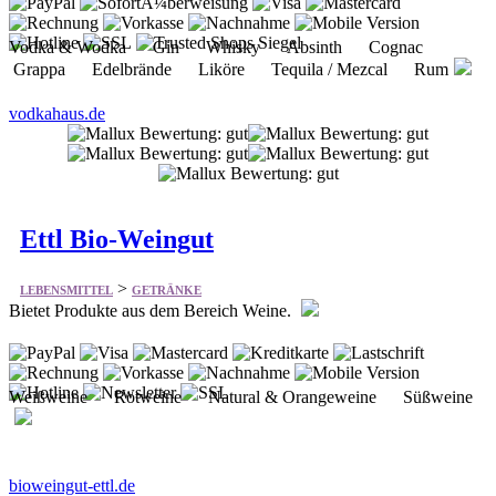
Vodka & Wodka Gin Whisky Absinth Cognac
Grappa Edelbrände Liköre Tequila / Mezcal Rum
vodkahaus.de
Ettl Bio-Weingut
>
LEBENSMITTEL
GETRÄNKE
Bietet Produkte aus dem Bereich Weine.
Weißweine Rotweine Natural & Orangeweine Süßweine
bioweingut-ettl.de